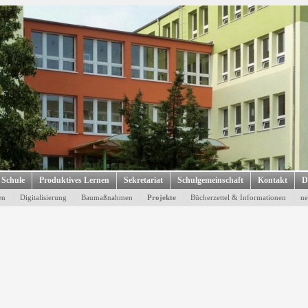
 Schule
Produktives Lernen
Sekretariat
Schulgemeinschaft
Kontakt
D
en
Digitalisierung
Baumaßnahmen
Projekte
Bücherzettel & Informationen
ne