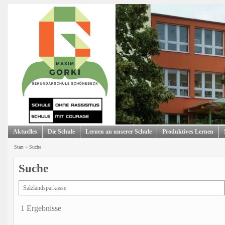
Aktuelles
Die Schule
Lernen an unserer Schule
Produktives Lernen
Start
»
Suche
Suche
1 Ergebnisse