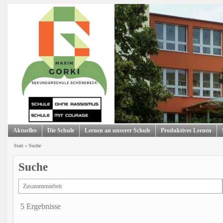
Aktuelles
Die Schule
Lernen an unserer Schule
Produktives Lernen
Start
»
Suche
Suche
5 Ergebnisse