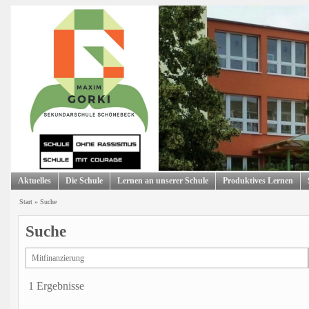
Aktuelles
Die Schule
Lernen an unserer Schule
Produktives Lernen
Start
»
Suche
Suche
1 Ergebnisse