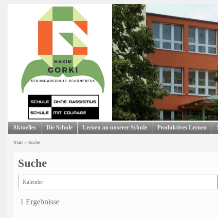
Aktuelles
Die Schule
Lernen an unserer Schule
Produktives Lernen
Start
»
Suche
Suche
1 Ergebnisse