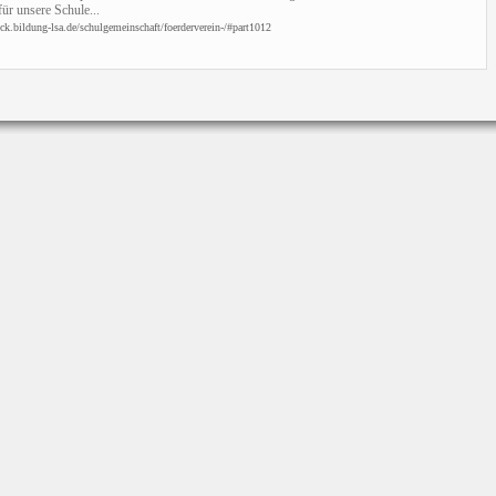
ür unsere Schule...
k.bildung-lsa.de/schulgemeinschaft/foerderverein-/#part1012