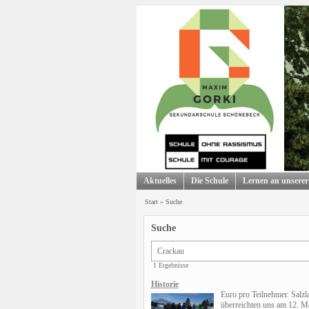
Aktuelles
Die Schule
Lernen an unserer
Start
»
Suche
Suche
1 Ergebnisse
Historie
Euro pro Teilnehmer. Salz
überreichten uns am 12. M