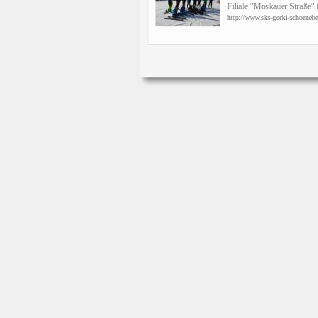
Filiale "Moskauer Straße" f
http://www.sks-gorki-schoenebec