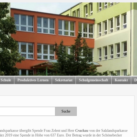
 Schule
Produktives Lernen
Sekretariat
Schulgemeinschaft
Kontakt
D
landsparkasse übergibt Spende Frau Zelent und Herr
Crackau
von der Salzlandsparkasse
ärz 2019 eine Spende in Höhe von 637 Euro. Der Betrag wurde in der Schönebecker