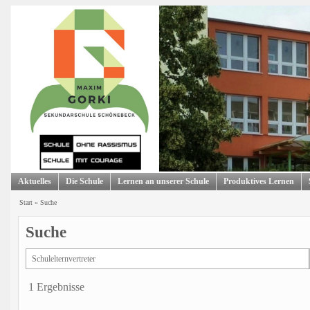
Aktuelles
Die Schule
Lernen an unserer Schule
Produktives Lernen
Start
»
Suche
Suche
1 Ergebnisse