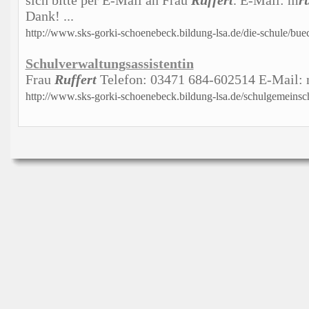
sich bitte per E-Mail an Frau
Ruffert
. E-Mail: m
r
Dank! ...
http://www.sks-gorki-schoenebeck.bildung-lsa.de/die-schule/buec
Schulverwaltungsassistentin
Frau
Ruffert
Telefon: 03471 684-602514 E-Mail:
http://www.sks-gorki-schoenebeck.bildung-lsa.de/schulgemeinsc