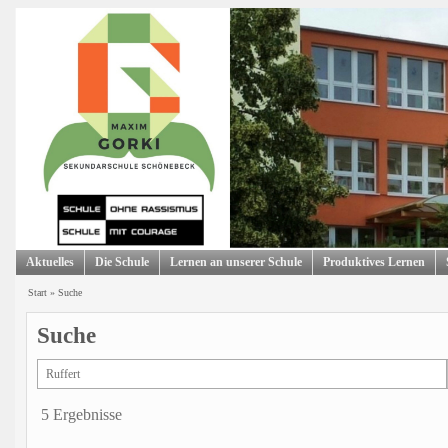
Aktuelles
Die Schule
Lernen an unserer Schule
Produktives Lernen
Start
»
Suche
Suche
5 Ergebnisse