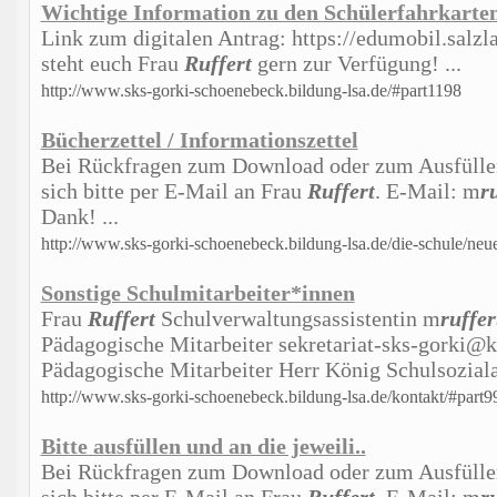
Wichtige Information zu den Schülerfahrkarten
Link zum digitalen Antrag: https://edumobil.salzl
steht euch Frau
Ruffert
gern zur Verfügung! ...
http://www.sks-gorki-schoenebeck.bildung-lsa.de/#part1198
Bücherzettel / Informationszettel
Bei Rückfragen zum Download oder zum Ausfülle
sich bitte per E-Mail an Frau
Ruffert
. E-Mail: m
r
Dank! ...
http://www.sks-gorki-schoenebeck.bildung-lsa.de/die-schule/neu
Sonstige Schulmitarbeiter*innen
Frau
Ruffert
Schulverwaltungsassistentin m
ruffer
Pädagogische Mitarbeiter sekretariat-sks-gorki@k
Pädagogische Mitarbeiter Herr König Schulsoziala
http://www.sks-gorki-schoenebeck.bildung-lsa.de/kontakt/#part9
Bitte ausfüllen und an die jeweili..
Bei Rückfragen zum Download oder zum Ausfülle