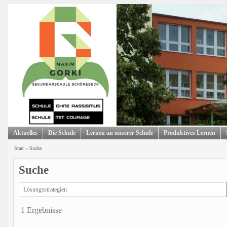
Aktuelles
Die Schule
Lernen an unserer Schule
Produktives Lernen
Start
»
Suche
Suche
1 Ergebnisse