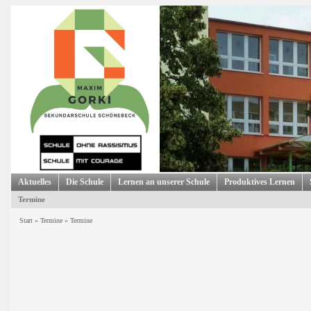
Aktuelles
Die Schule
Lernen an unserer Schule
Produktives Lernen
Termine
Start
»
Termine
»
Termine